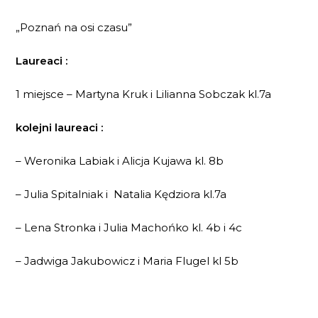
„Poznań na osi czasu”
Laureaci :
1 miejsce – Martyna Kruk i Lilianna Sobczak kl.7a
kolejni laureaci :
– Weronika Labiak i Alicja Kujawa kl. 8b
– Julia Spitalniak i Natalia Kędziora kl.7a
– Lena Stronka i Julia Machońko kl. 4b i 4c
– Jadwiga Jakubowicz i Maria Flugel kl 5b