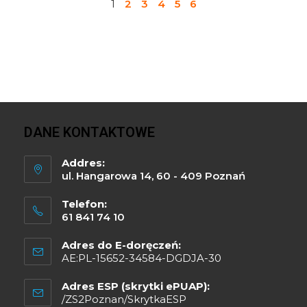
1
2
3
4
5
6
DANE KONTAKTOWE
Addres:
ul. Hangarowa 14, 60 - 409 Poznań
Telefon:
61 841 74 10
Adres do E-doręczeń:
AE:PL-15652-34584-DGDJA-30
Adres ESP (skrytki ePUAP):
/ZS2Poznan/SkrytkaESP