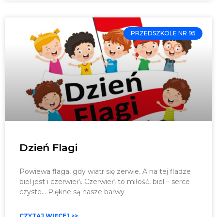
PRZEDSZKOLE NR 95
Dzień Flagi
Powiewa flaga, gdy wiatr się zerwie. A na tej fladze
biel jest i czerwień. Czerwień to miłość, biel – serce
czyste… Piękne są nasze barwy
CZYTAJ WIĘCEJ >>