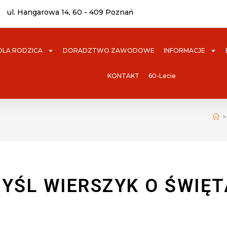
ul. Hangarowa 14, 60 - 409 Poznań
DLA RODZICA
DORADZTWO ZAWODOWE
INFORMACJE
KONTAKT
60-Lecie
>
YŚL WIERSZYK O ŚWIĘT