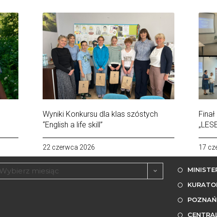
Wyniki Konkursu dla klas szóstych
Finał
“English a life skill”
„LES
22 czerwca 2026
17 cz
ARCHIWA
PRZYDAT
MINISTE
Wybierz miesiąc
KURATO
POZNAŃ
CENTRA