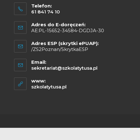
Telefon:
61 841 74 10
Adres do E-doręczeń:
AE:PL-15652-34584-DGDJA-30
Adres ESP (skrytki ePUAP):
/ZS2Poznan/SkrytkaESP
Email:
sekretariat@szkolatytusa.pl
www:
szkolatytusa.pl