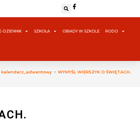
E-DZIENNIK
SZKOŁA
OBIADY W SZKOLE
RODO
kalendarz_adwentowy
>
WYMYŚL WIERSZYK O ŚWIĘTACH.
ACH.