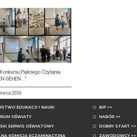
 Konkursu Pięknego Czytania
EN GEHEN …”
erwca 2026
NE LINKI
NA SKRÓTY
RSTWO EDUKACJI I NAUKI
BIP >>
RIUM OŚWIATY
NABÓR >>
SKI SERWIS OŚWIATOWY
DOBRY START >>
LNA KOMISJA EGZAMINACYJNA
ZAWODOWCY >>