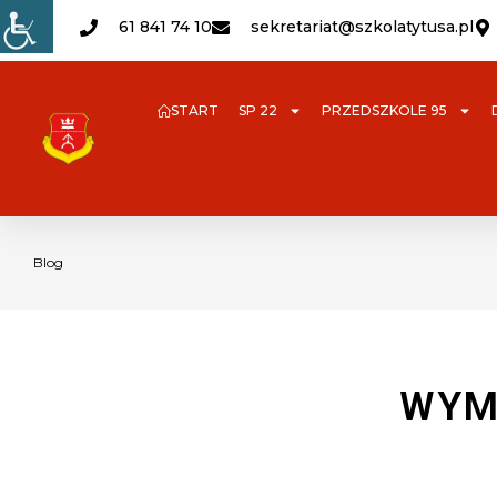
61 841 74 10
sekretariat@szkolatytusa.pl
START
SP 22
PRZEDSZKOLE 95
Blog
WYM