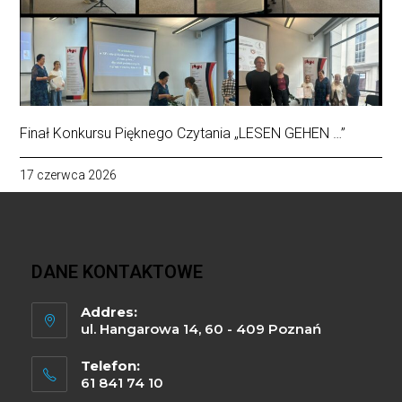
Finał Konkursu Pięknego Czytania „LESEN GEHEN …”
17 czerwca 2026
DANE KONTAKTOWE
Addres:
ul. Hangarowa 14, 60 - 409 Poznań
Telefon:
61 841 74 10