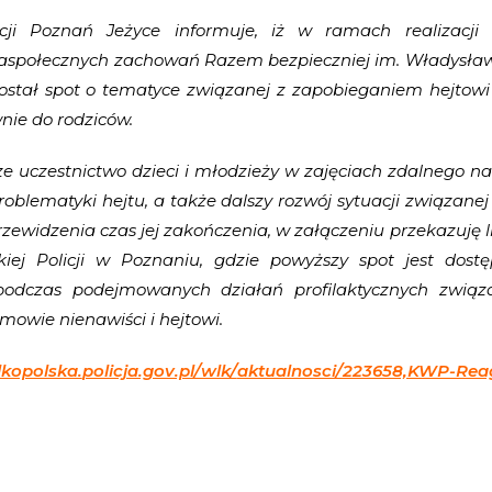
icji Poznań Jeżyce informuje, iż w ramach realizacj
i aspołecznych zachowań Razem bezpieczniej im. Władysław
stał spot o tematyce związanej z zapobieganiem hejtowi w
nie do rodziców.
 uczestnictwo dzieci i młodzieży w zajęciach zdalnego na
oblematyki hejtu, a także dalszy rozwój sytuacji związanej
zewidzenia czas jej zakończenia, w załączeniu przekazuję l
iej Policji w Poznaniu, gdzie powyższy spot jest dost
podczas podejmowanych działań profilaktycznych związ
owie nienawiści i hejtowi.
lkopolska.
policja.gov.pl/wlk/
aktualnosci/223658,KWP-Rea