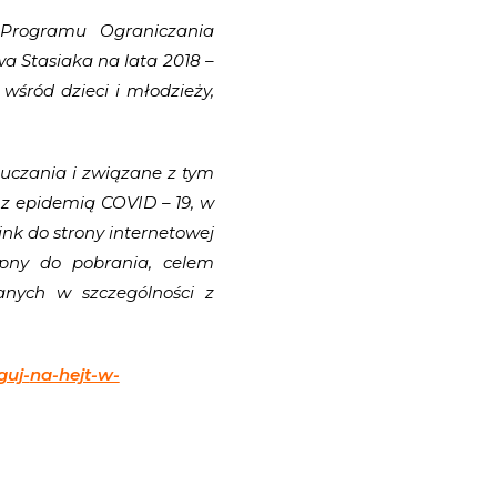
i Programu Ograniczania
a Stasiaka na lata 2018 –
śród dzieci i młodzieży,
uczania i związane z tym
 z epidemią COVID – 19, w
ink do strony internetowej
ępny do pobrania, celem
anych w szczególności z
guj-
na-hejt-w-