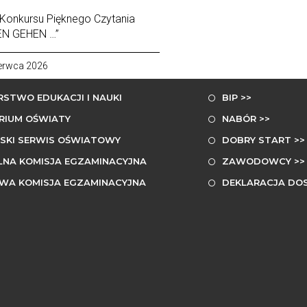
 Konkursu Pięknego Czytania
EN GEHEN …”
erwca 2026
NE LINKI
NA SKRÓTY
RSTWO EDUKACJI I NAUKI
BIP >>
RIUM OŚWIATY
NABÓR >>
SKI SERWIS OŚWIATOWY
DOBRY START >>
LNA KOMISJA EGZAMINACYJNA
ZAWODOWCY >>
WA KOMISJA EGZAMINACYJNA
DEKLARACJA DOS