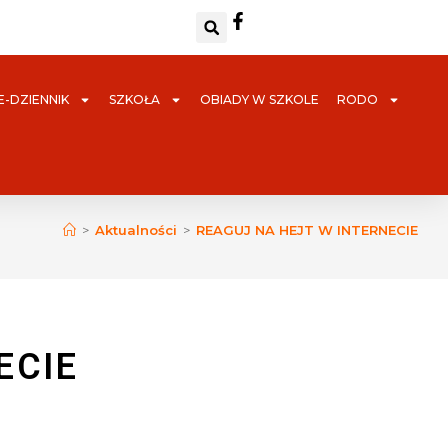
E-DZIENNIK
SZKOŁA
OBIADY W SZKOLE
RODO
>
Aktualności
>
REAGUJ NA HEJT W INTERNECIE
ECIE