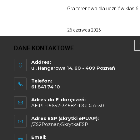
Gra terenowa dla uczniów klas 6
26 czerwca 2026
DANE KONTAKTOWE
Addres:
ul. Hangarowa 14, 60 - 409 Poznań
Telefon:
61 841 74 10
Adres do E-doręczeń:
AE:PL-15652-34584-DGDJA-30
Adres ESP (skrytki ePUAP):
/ZS2Poznan/SkrytkaESP
Email: