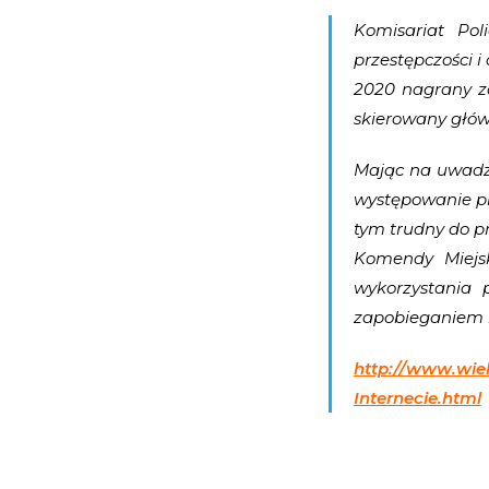
Komisariat Pol
przestępczości 
2020 nagrany zo
skierowany głów
Mając na uwadze
występowanie pr
tym trudny do pr
Komendy Miejsk
wykorzystania 
zapobieganiem m
http://www.wie
Internecie.html